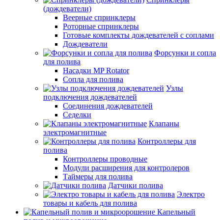
(дождеватели)
Веерные спринклеры
Роторные спринклеры
Готовые комплекты дождевателей с соплами
Дождеватели
Форсунки и сопла
для полива
Насадки MP Rotator
Сопла для полива
Узлы
подключения дождевателей
Соединения дождевателей
Седелки
Клапаны
электромагнитные
Контроллеры для
полива
Контроллеры проводные
Модули расширения для контролеров
Таймеры для полива
Датчики полива
Электро
товары и кабель для полива
Капельный