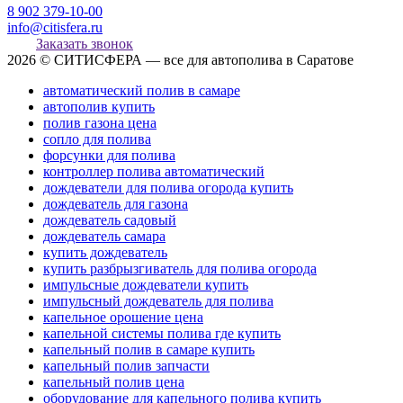
8 902 379-10-00
info@citisfera.ru
Заказать звонок
2026 © СИТИСФЕРА — все для автополива в Саратове
автоматический полив в самаре
автополив купить
полив газона цена
сопло для полива
форсунки для полива
контроллер полива автоматический
дождеватели для полива огорода купить
дождеватель для газона
дождеватель садовый
дождеватель самара
купить дождеватель
купить разбрызгиватель для полива огорода
импульсные дождеватели купить
импульсный дождеватель для полива
капельное орошение цена
капельной системы полива где купить
капельный полив в самаре купить
капельный полив запчасти
капельный полив цена
оборудование для капельного полива купить