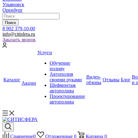
Ульяновск
Оренбург
Поиск
8 902 379-10-00
info@citisfera.ru
Заказать звонок
Услуги
Обучение
поливу
Автополив
Видео-
Во
Каталог
своими руками
Отзывы
Блог
обзоры
и 
Акции
Шефмонтаж
автополива
Проектирование
автополива
Сравнение
0
Отложенные
0
Корзина
0