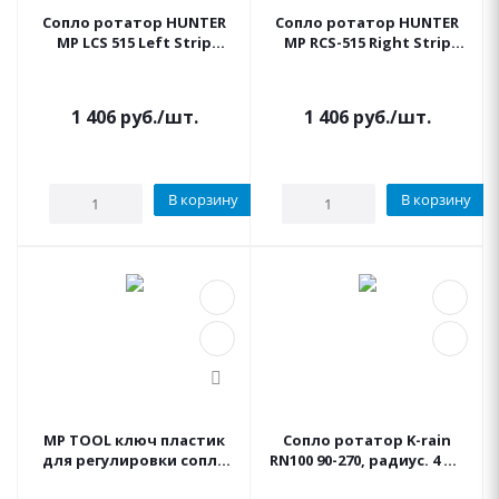
Сопло ротатор HUNTER
Сопло ротатор HUNTER
MP LCS 515 Left Strip
MP RCS-515 Right Strip
(полоса 1.5 на 4.6 м),
(полоса 1.5 на 4.6 м),
левая установка
правая установка
1 406
руб.
/шт.
1 406
руб.
/шт.
В корзину
В корзину
MP TOOL ключ пластик
Сопло ротатор K-rain
для регулировки сопла
RN100 90-270, радиус. 4 м -
ротатора HUNTER
4,6м