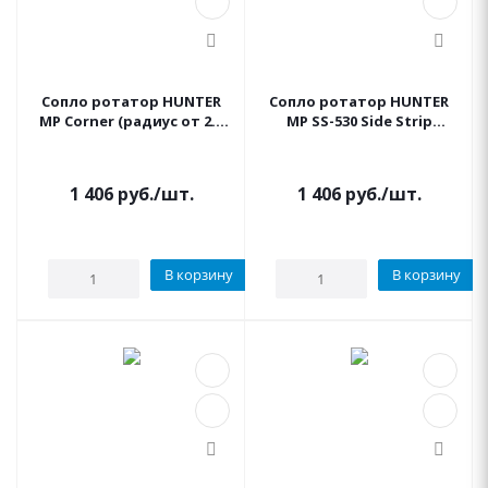
Сопло ротатор HUNTER
Сопло ротатор HUNTER
MP Corner (радиус от 2.5
MP SS-530 Side Strip
до 4.6 м., сектор 45°-105°)
(полоса 1.5 на 9.1 м), край
центр. установка
1 406
руб.
/шт.
1 406
руб.
/шт.
В корзину
В корзину