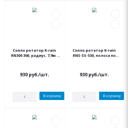
Сопло ротатор K-rain
Сопло ротатор K-rain
RN300 360, радиус. 7,9м -
RNS-SS-530, полоса по
9,1м
центру рад. 1,5м - 9,1м
930
руб.
/шт.
930
руб.
/шт.
В корзину
В корзину