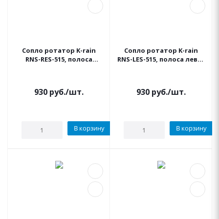
Сопло ротатор K-rain
Сопло ротатор K-rain
RNS-RES-515, полоса
RNS-LES-515, полоса левая
правая 1,5м - 4,6м
1,5м - 4,6м
930
руб.
/шт.
930
руб.
/шт.
В корзину
В корзину