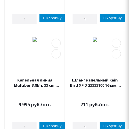
В корзину
В корзину
Капельная линия
Шланг капельный Rain
Multibar 3,8l/h, 33 cm,
Bird XF D 23333100 16 мм. -
16mm компен. Бухта 100м.
2.3 л/ч - 33 см.,
IRRITEC
коричневый (бухта 100 м)
1 метр
9 995
руб.
/шт.
211
руб.
/шт.
В корзину
В корзину