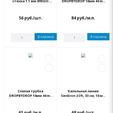
стенка 1.1 мм IRRIGO
DROPBYDROP 16мм 44 mil
черная
компенсированная 2.2 л/
ч 33см бухта 100м
коричневая
56
руб.
/шт.
84
руб.
/м.п.
В корзину
В корзину
Слепая трубка
Капельная линия
DROPBYDROP 16мм 44 mil
Senkron 2 l/h, 33 см, 16 мм
бухта 100м коричневая
(некомпен, коричневая,
бухта 100м.)
61
руб.
/м.п.
68
руб.
/шт.