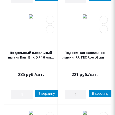
Подземный капельный
Подземная капельная
шланг Rain Bird XF 16 мм. -
линия IRRITEC RootGuard
2.3 л/ч - 33 см (бухта 100 м)
FIMA440332M -
16мм/33см/2.1л/ч (бухта
400м)
285
руб.
/шт.
221
руб.
/шт.
В корзину
В корзину