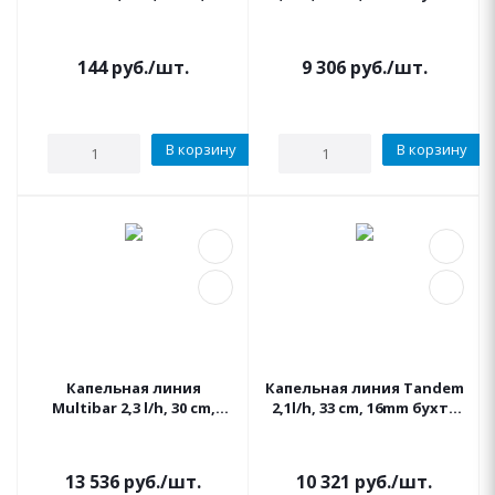
mil, 16mm,
100м. IRRITEC
компенсированная
трубка 1 метр черный
144
руб.
/шт.
9 306
руб.
/шт.
В корзину
В корзину
Капельная линия
Капельная линия Tandem
Multibar 2,3 l/h, 30 cm,
2,1l/h, 33 cm, 16mm бухта
16mm, компен. Бухта
100м. IRRITEC черная
100м. IRRITEC
(коричневый)
13 536
руб.
/шт.
10 321
руб.
/шт.