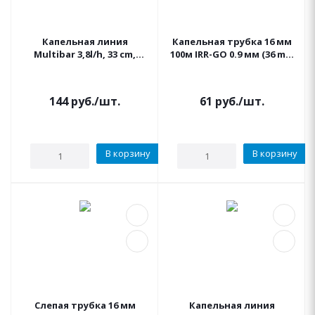
Капельная линия
Капельная трубка 16 мм
Multibar 3,8l/h, 33 cm,
100м IRR-GO 0.9 мм (36 mil)
16mm IRRITEC (бухта 100м)
неком. вылив 2 л/час шаг
черная 1 метр
20 см
144
руб.
/шт.
61
руб.
/шт.
В корзину
В корзину
Слепая трубка 16 мм
Капельная линия