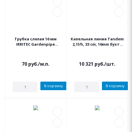
Трубка слепая 16 мм
Капельная линия Tandem
IRRITEC Gardenpipe
2,1l/h, 33 cm, 16mm бухта
черная
100м. IRRITEC коричневая
70
руб.
/м.п.
10 321
руб.
/шт.
В корзину
В корзину