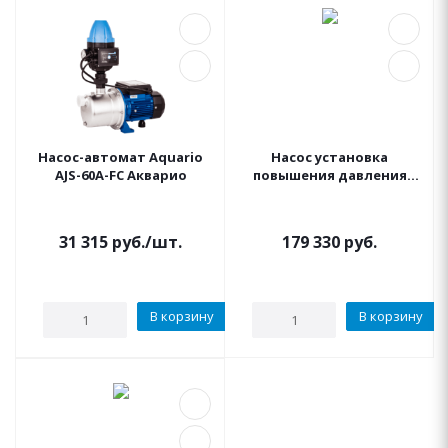
Насос-автомат Aquario
Насос установка
AJS-60A-FС Акварио
повышения давления
Espa CKE1 M ASPRI 35 4
SPEEDRIVE
31 315
руб.
/шт.
179 330
руб.
В корзину
В корзину