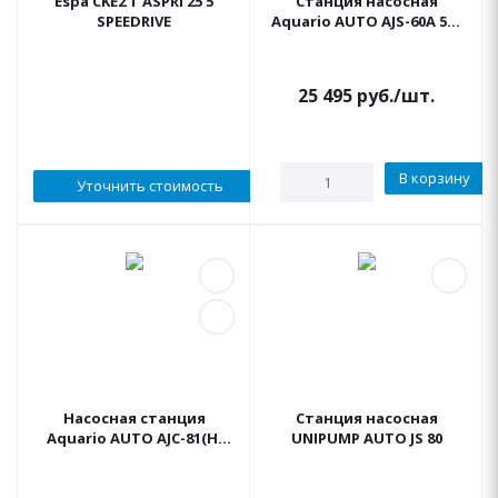
Espa CKE2 T ASPRI 25 5
Станция насосная
SPEEDRIVE
Aquario AUTO AJS-60A 550
Вт, 40 л/мин, н38 м,
объем бака 18 л. Акварио
25 495
руб.
/шт.
В корзину
Уточнить стоимость
Насосная станция
Станция насосная
Aquario AUTO AJC-81(H)
UNIPUMP AUTO JS 80
чугун, защита от
холостого хода Акварио