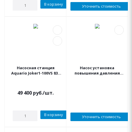
В корзину
Уточнить стоимость
Насосная станция
Насос установка
Aquario Joker1-100VS 830
повышения давления
Вт, 80 л/мин,н 48 м.
Espa CKE2 T MULTI 55 6
Акварио
SPEEDRIVE
49 400
руб.
/шт.
В корзину
Уточнить стоимость